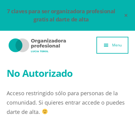
Ir
7 claves para ser organizadora profesional
al
Clo
Top
contenido
gratis al darte de alta
Ban
principal
Additional
menu
Menu
Organizadora
Un
Profesional
espacio
No Autorizado
para
compartir
Acceso restringido sólo para personas de la
y
comunidad. Si quieres entrar accede o puedes
aprender
darte de alta.