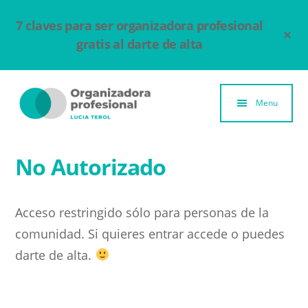
Ir
7 claves para ser organizadora profesional
al
Clo
Top
contenido
gratis al darte de alta
Ban
principal
Additional
menu
Menu
Organizadora
Un
Profesional
espacio
No Autorizado
para
compartir
Acceso restringido sólo para personas de la
y
comunidad. Si quieres entrar accede o puedes
aprender
darte de alta.