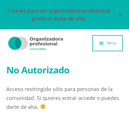
Ir
7 claves para ser organizadora profesional
al
Clo
Top
contenido
gratis al darte de alta
Ban
principal
Additional
menu
Menu
Organizadora
Un
Profesional
espacio
No Autorizado
para
compartir
Acceso restringido sólo para personas de la
y
comunidad. Si quieres entrar accede o puedes
aprender
darte de alta.