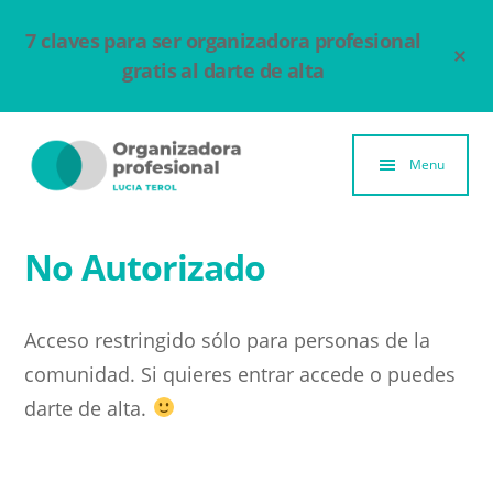
Ir
7 claves para ser organizadora profesional
al
Clo
Top
contenido
gratis al darte de alta
Ban
principal
Additional
menu
Menu
Organizadora
Un
Profesional
espacio
No Autorizado
para
compartir
Acceso restringido sólo para personas de la
y
comunidad. Si quieres entrar accede o puedes
aprender
darte de alta.